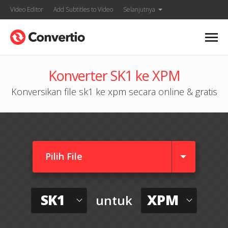
Video Editor
Add Subtitles to Video
Selanjutnya
Konverter SK1 ke XPM
Konversikan file sk1 ke xpm secara online & gratis
Pilih File
SK1
XPM
untuk