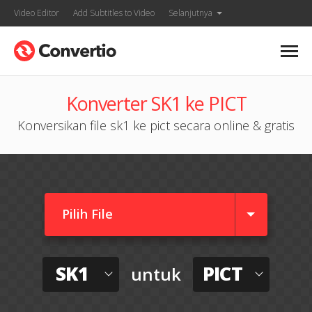
Video Editor
Add Subtitles to Video
Selanjutnya
Konverter SK1 ke PICT
Konversikan file sk1 ke pict secara online & gratis
Pilih File
SK1
PICT
untuk