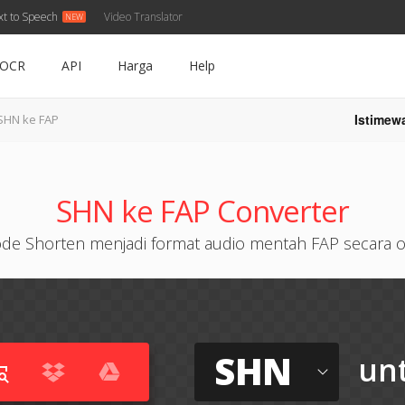
xt to Speech
Video Translator
OCR
API
Harga
Help
Istimew
SHN ke FAP
SHN ke FAP Converter
de Shorten menjadi format audio mentah FAP secara o
SHN
un