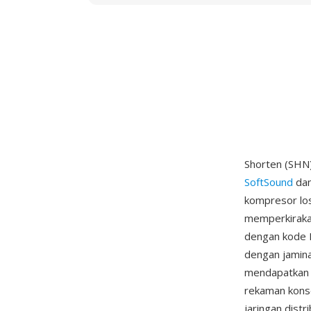
Shorten (SHN)
SoftSound
dan
kompresor loss
memperkiraka
dengan kode H
dengan jamina
mendapatkan s
rekaman konse
jaringan distr