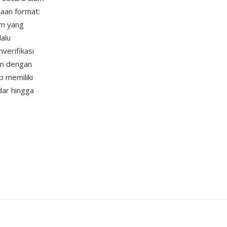
aan format:
um yang
alu
erifikasi
en dengan
p memiliki
dar hingga