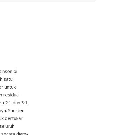
inson di
h satu
ar untuk
 residual
a 2:1 dan 3:1,
nya. Shorten
uk bertukar
seluruh
h secara diam-