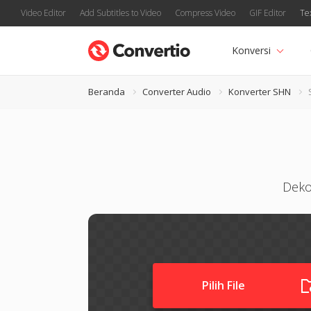
Video Editor
Add Subtitles to Video
Compress Video
GIF Editor
Te
Konversi
Beranda
Converter Audio
Konverter SHN
Deko
Pilih File