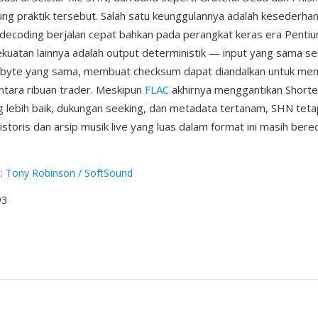
g praktik tersebut. Salah satu keunggulannya adalah kesederhan
decoding berjalan cepat bahkan pada perangkat keras era Penti
kuatan lainnya adalah output deterministik — input yang sama sel
 byte yang sama, membuat checksum dapat diandalkan untuk memv
antara ribuan trader. Meskipun
FLAC
akhirnya menggantikan Short
 lebih baik, dukungan seeking, dan metadata tertanam, SHN teta
istoris dan arsip musik live yang luas dalam format ini masih bere
g
:
Tony Robinson / SoftSound
93