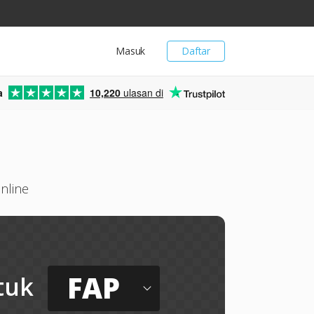
Masuk
Daftar
a
10,220
ulasan di
nline
FAP
tuk