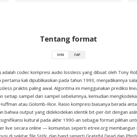
Tentang format
SHN
FAP
 adalah codec kompresi audio lossless yang dibuat oleh Tony Rob
 pertama kali dipublikasikan pada tahun 1993, menjadikannya sala
less praktis paling awal. Algoritma ini menggunakan prediksi line
n setiap sampel dari sampel sebelumnya, kemudian mengkodekan
uffman atau Golomb-Rice. Rasio kompresi biasanya berada antar
n bahwa output yang didekodekan identik bit-per-bit dengan asli
ignifikansi kultural pada akhir 1990-an sebagai format pilihan unt
r live secara online — komunitas seperti etree.org membangun 
ibusi di sekitar file SHN, dan band seperti Grateful Dead dan Phis