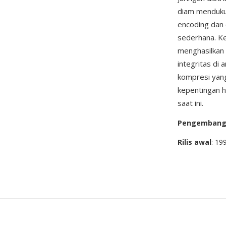
diam mendukun
encoding dan 
sederhana. Ke
menghasilkan
integritas di 
kompresi yang
kepentingan h
saat ini.
Pengemban
Rilis awal
: 19