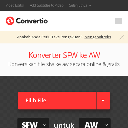
Video Editor
Add Subtitles to Video
Selanjutnya
Apakah Anda Perlu Teks Pengakuan?
Mengenali teks
Konverter SFW ke AW
Konversikan file sfw ke aw secara online & gratis
Pilih File
SFW
AW
untuk