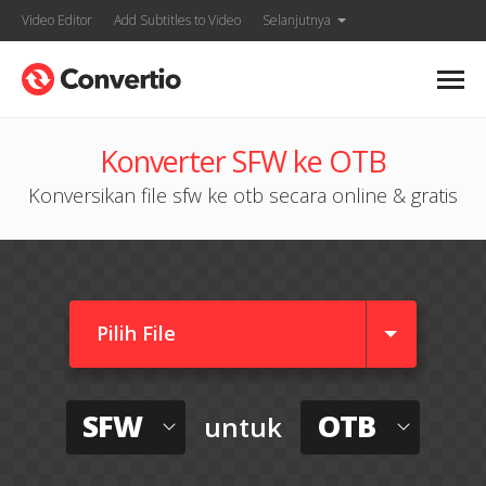
Video Editor
Add Subtitles to Video
Selanjutnya
Konverter SFW ke OTB
Konversikan file sfw ke otb secara online & gratis
Pilih File
SFW
OTB
untuk