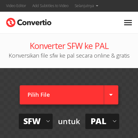
Video Editor
Add Subtitles to Video
Selanjutnya
Konverter SFW ke PAL
Konversikan file sfw ke pal secara online & gratis
Pilih File
SFW
PAL
untuk