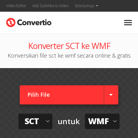
Video Editor
Add Subtitles to Video
Selanjutnya
Konverter SCT ke WMF
Konversikan file sct ke wmf secara online & gratis
Pilih File
SCT
WMF
untuk