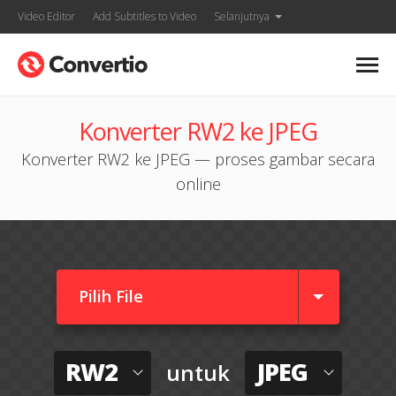
Video Editor
Add Subtitles to Video
Selanjutnya
Konverter RW2 ke JPEG
Konverter RW2 ke JPEG — proses gambar secara
online
Pilih File
RW2
JPEG
untuk