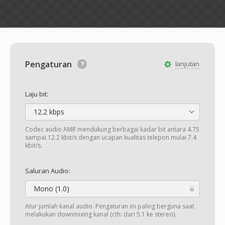
Pengaturan
lanjutan
Laju bit:
12.2 kbps
Codec audio AMR mendukung berbagai kadar bit antara 4.75
sampai 12.2 kbit/s dengan ucapan kualitas telepon mulai 7.4
kbit/s.
Saluran Audio:
Mono (1.0)
Atur jumlah kanal audio. Pengaturan ini paling berguna saat
melakukan downmixing kanal (cth: dari 5.1 ke stereo).