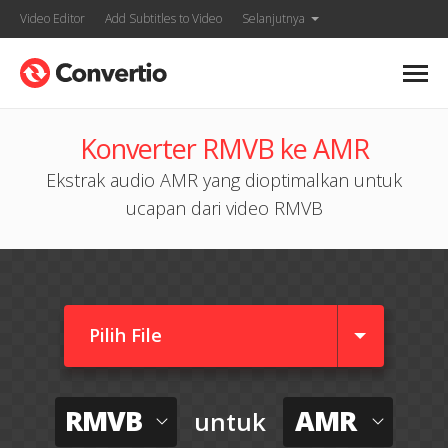
Video Editor
Add Subtitles to Video
Selanjutnya
Konverter RMVB ke AMR
Ekstrak audio AMR yang dioptimalkan untuk
ucapan dari video RMVB
Pilih File
RMVB
AMR
untuk