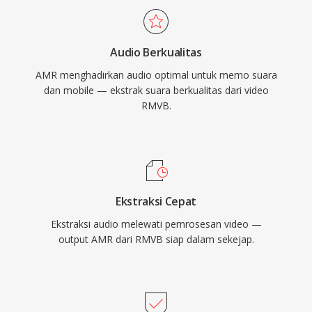
untuk sebagian besar keperluan, format ini
bawaan, yang mengurangi transmisi saat
masih memiliki basis pengguna di pasar Asia
hening. Meskipun AMR tidak cocok untuk musik
dan masih dapat ditemukan di arsip media
Audio Berkualitas
karena bandwidth-nya yang sempit (300-3400
online dan koleksi video pribadi dari era
AMR menghadirkan audio optimal untuk memo suara
Hz), format ini unggul dalam menghasilkan
pertengahan 2000-an.
dan mobile — ekstrak suara berkualitas dari video
ucapan yang jelas di bawah kondisi jaringan
RMVB.
yang menantang.
Ekstraksi Cepat
Ekstraksi audio melewati pemrosesan video —
output AMR dari RMVB siap dalam sekejap.