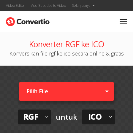
Video Editor
Add Subtitles to Video
Selanjutnya
Konverter RGF ke ICO
Konversikan file rgf ke ico secara online & gratis
Pilih File
RGF
ICO
untuk