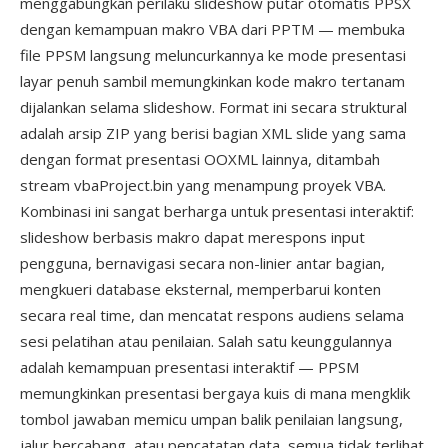
menggabungkan perilaku slideshow putar otomatis PPSX
dengan kemampuan makro VBA dari PPTM — membuka
file PPSM langsung meluncurkannya ke mode presentasi
layar penuh sambil memungkinkan kode makro tertanam
dijalankan selama slideshow. Format ini secara struktural
adalah arsip ZIP yang berisi bagian XML slide yang sama
dengan format presentasi OOXML lainnya, ditambah
stream vbaProject.bin yang menampung proyek VBA.
Kombinasi ini sangat berharga untuk presentasi interaktif:
slideshow berbasis makro dapat merespons input
pengguna, bernavigasi secara non-linier antar bagian,
mengkueri database eksternal, memperbarui konten
secara real time, dan mencatat respons audiens selama
sesi pelatihan atau penilaian. Salah satu keunggulannya
adalah kemampuan presentasi interaktif — PPSM
memungkinkan presentasi bergaya kuis di mana mengklik
tombol jawaban memicu umpan balik penilaian langsung,
jalur bercabang, atau pencatatan data, semua tidak terlihat