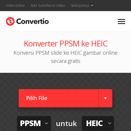
Video Editor
Add Subtitles to Video
Selanjutnya
Konverter PPSM ke HEIC
Konversi PPSM slide ke HEIC gambar online
secara gratis
Pilih File
PPSM
HEIC
untuk