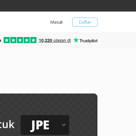
Masuk
Daftar
a
10,220
ulasan di
JPE
tuk