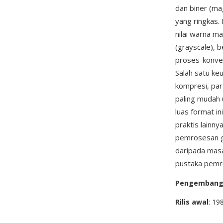
dan biner (ma
yang ringkas.
nilai warna 
(grayscale), 
proses-konver
Salah satu k
kompresi, par
paling mudah 
luas format i
praktis lainny
pemrosesan ga
daripada masa
pustaka pemr
Pengemban
Rilis awal
: 19