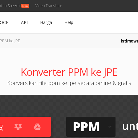
xt to Speech
Video Translator
OCR
API
Harga
Help
Istimew
PPM ke JPE
Konverter PPM ke JPE
Konversikan file ppm ke jpe secara online & gratis
PPM
un