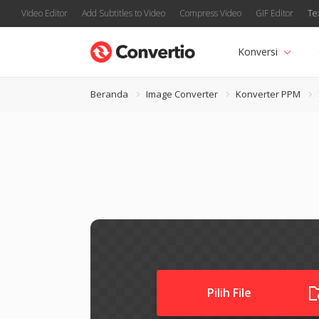
Video Editor
Add Subtitles to Video
Compress Video
GIF Editor
Te
Konversi
Beranda
Image Converter
Konverter PPM
Pilih File