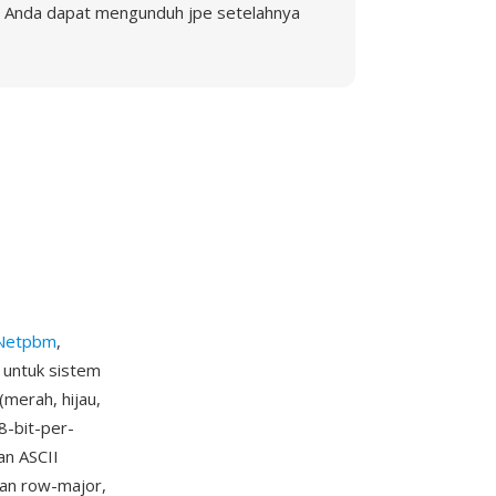
Anda dapat mengunduh jpe setelahnya
Netpbm
,
 untuk sistem
(merah, hijau,
8-bit-per-
an ASCII
tan row-major,