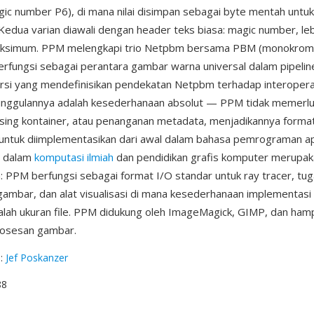
gic number P6), di mana nilai disimpan sebagai byte mentah untu
 Kedua varian diawali dengan header teks biasa: magic number, leba
maksimum. PPM melengkapi trio Netpbm bersama PBM (monokro
berfungsi sebagai perantara gambar warna universal dalam pipelin
si yang mendefinisikan pendekatan Netpbm terhadap interoperab
eunggulannya adalah kesederhanaan absolut — PPM tidak memerl
sing kontainer, atau penanganan metadata, menjadikannya format 
untuk diimplementasikan dari awal dalam bahasa pemrograman ap
ni dalam
komputasi ilmiah
dan pendidikan grafis komputer merupak
a: PPM berfungsi sebagai format I/O standar untuk ray tracer, tug
mbar, dan alat visualisasi di mana kesederhanaan implementasi 
lah ukuran file. PPM didukung oleh ImageMagick, GIMP, dan ham
osesan gambar.
g
:
Jef Poskanzer
88