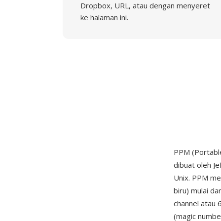
Dropbox, URL, atau dengan menyeret
ke halaman ini.
PPM (Portable
dibuat oleh J
Unix. PPM men
biru) mulai d
channel atau 
(magic number