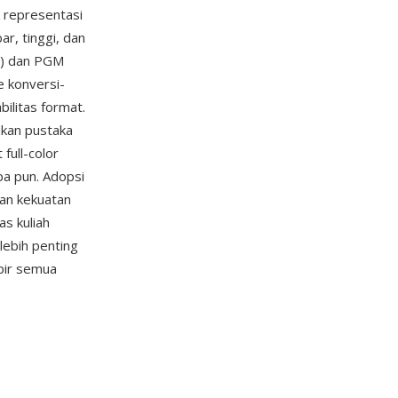
k representasi
r, tinggi, dan
m) dan PGM
e konversi-
ilitas format.
ukan pustaka
full-color
a pun. Adopsi
an kekuatan
as kuliah
lebih penting
pir semua