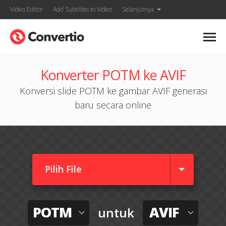
Video Editor
Add Subtitles to Video
Selanjutnya
Konverter POTM ke AVIF
Konversi slide POTM ke gambar AVIF generasi
baru secara online
Pilih File
POTM
AVIF
untuk