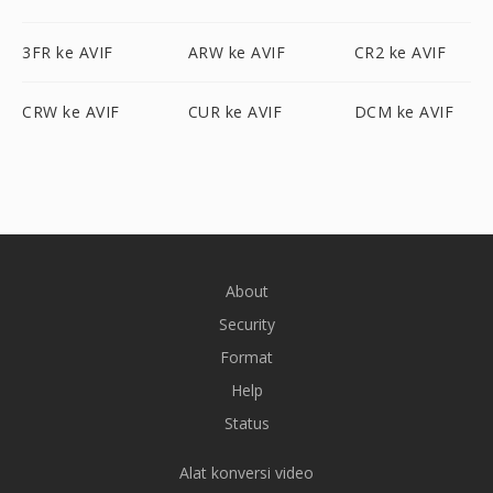
3FR ke AVIF
ARW ke AVIF
CR2 ke AVIF
CRW ke AVIF
CUR ke AVIF
DCM ke AVIF
About
Security
Format
Help
Status
Alat konversi video