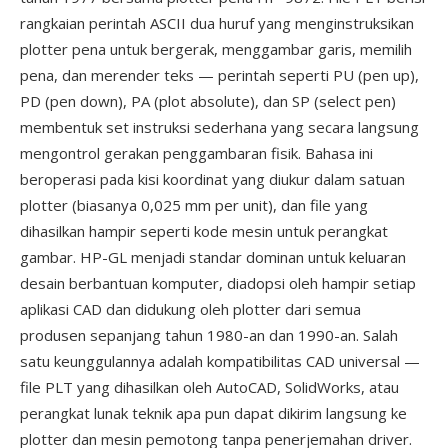
rangkaian perintah ASCII dua huruf yang menginstruksikan
plotter pena untuk bergerak, menggambar garis, memilih
pena, dan merender teks — perintah seperti PU (pen up),
PD (pen down), PA (plot absolute), dan SP (select pen)
membentuk set instruksi sederhana yang secara langsung
mengontrol gerakan penggambaran fisik. Bahasa ini
beroperasi pada kisi koordinat yang diukur dalam satuan
plotter (biasanya 0,025 mm per unit), dan file yang
dihasilkan hampir seperti kode mesin untuk perangkat
gambar. HP-GL menjadi standar dominan untuk keluaran
desain berbantuan komputer, diadopsi oleh hampir setiap
aplikasi CAD dan didukung oleh plotter dari semua
produsen sepanjang tahun 1980-an dan 1990-an. Salah
satu keunggulannya adalah kompatibilitas CAD universal —
file PLT yang dihasilkan oleh AutoCAD, SolidWorks, atau
perangkat lunak teknik apa pun dapat dikirim langsung ke
plotter dan mesin pemotong tanpa penerjemahan driver.