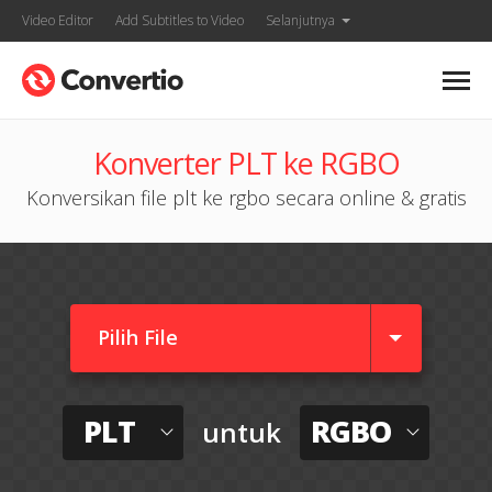
Video Editor
Add Subtitles to Video
Selanjutnya
Konverter PLT ke RGBO
Konversikan file plt ke rgbo secara online & gratis
Pilih File
PLT
RGBO
untuk