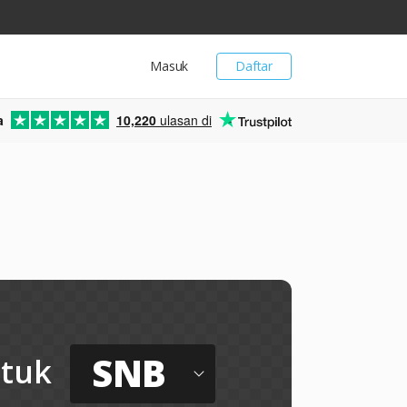
Masuk
Daftar
a
10,220
ulasan di
SNB
tuk