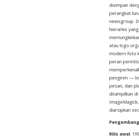
disimpan deng
perangkat lun
newsgroup. Da
hierarkis yan
memungkinkan 
atau logo org
modern foto k
peran perintis
memperkenalk
pengirim — ko
pesan, dan pl
ditampilkan d
ImageMagick
diarsipkan sec
Pengemban
Rilis awal
: 19