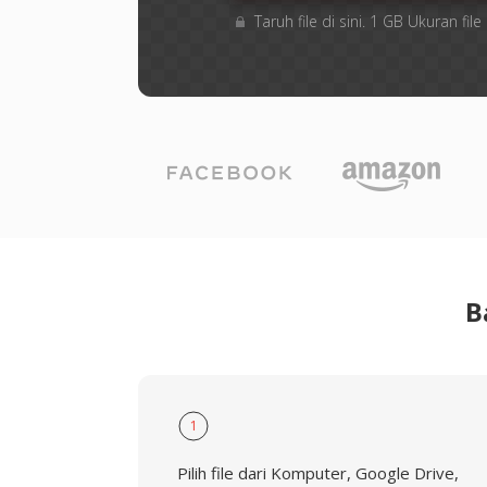
Taruh file di sini. 1 GB Ukuran f
B
1
Pilih file dari Komputer, Google Drive,