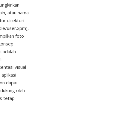
ungkinkan
ain, atau nama
ur direktori
ple/user.xpm),
mpilkan foto
 konsep
a adalah
n
ntasi visual
aplikasi
con dapat
idukung oleh
is tetap