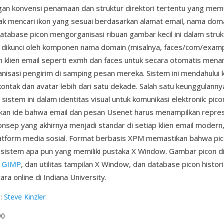
an konvensi penamaan dan struktur direktori tertentu yang mem
ak mencari ikon yang sesuai berdasarkan alamat email, nama dom
tabase picon mengorganisasi ribuan gambar kecil ini dalam strukt
g dikunci oleh komponen nama domain (misalnya, faces/com/exam
klien email seperti exmh dan faces untuk secara otomatis mena
anisasi pengirim di samping pesan mereka. Sistem ini mendahului
ontak dan avatar lebih dari satu dekade. Salah satu keunggulanny
 sistem ini dalam identitas visual untuk komunikasi elektronik: pico
an ide bahwa email dan pesan Usenet harus menampilkan represe
nsep yang akhirnya menjadi standar di setiap klien email modern, 
atform media sosial. Format berbasis XPM memastikan bahwa pi
i sistem apa pun yang memiliki pustaka X Window. Gambar picon d
,
GIMP
, dan utilitas tampilan X Window, dan database picon histor
ara online di Indiana University.
g
:
Steve Kinzler
90