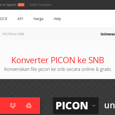
xt to Speech
Video Translator
OCR
API
Harga
Help
Istimew
PICON ke SNB
Konverter PICON ke SNB
Konversikan file picon ke snb secara online & gratis
PICON
un