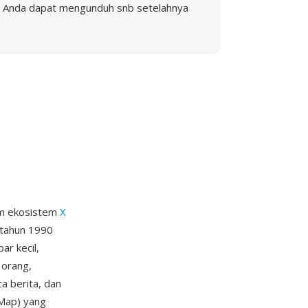
Anda dapat mengunduh snb setelahnya
am ekosistem
X
r tahun 1990
ar kecil,
 orang,
a berita, dan
xMap) yang