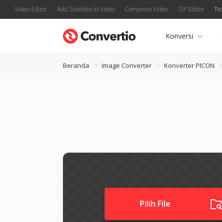
Video Editor
Add Subtitles to Video
Compress Video
GIF Editor
Te
Konversi
Beranda
Image Converter
Konverter PICON
Pilih File