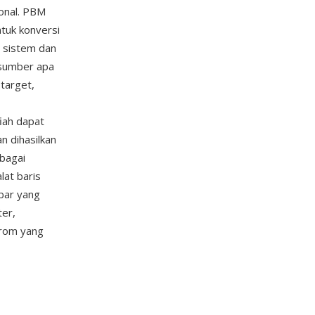
onal. PBM
tuk konversi
i sistem dan
 sumber apa
target,
iah dapat
n dihasilkan
bagai
lat baris
bar yang
ter,
krom yang