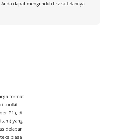
Anda dapat mengunduh hrz setelahnya
arga format
i toolkit
ber P1), di
hitam) yang
mas delapan
teks biasa