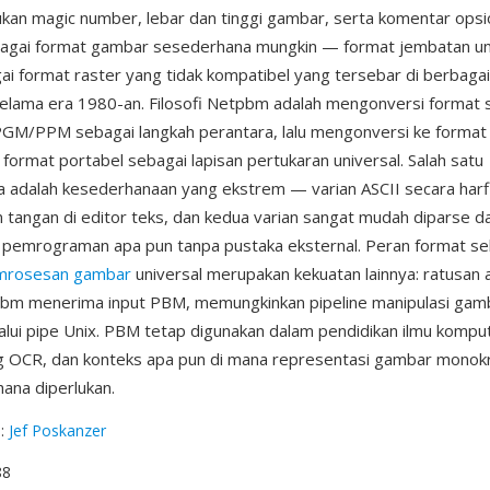
an magic number, lebar dan tinggi gambar, serta komentar opsi
bagai format gambar sesederhana mungkin — format jembatan un
ai format raster yang tidak kompatibel yang tersebar di berbaga
 selama era 1980-an. Filosofi Netpbm adalah mengonversi format
GM/PPM sebagai langkah perantara, lalu mengonversi ke format 
ormat portabel sebagai lapisan pertukaran universal. Salah satu
 adalah kesederhanaan yang ekstrem — varian ASCII secara harf
n tangan di editor teks, dan kedua varian sangat mudah diparse da
 pemrograman apa pun tanpa pustaka eksternal. Peran format se
mrosesan gambar
universal merupakan kekuatan lainnya: ratusan a
pbm menerima input PBM, memungkinkan pipeline manipulasi gam
lui pipe Unix. PBM tetap digunakan dalam pendidikan ilmu kompu
g OCR, dan konteks apa pun di mana representasi gambar mono
ana diperlukan.
g
:
Jef Poskanzer
88