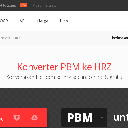
xt to Speech
Video Translator
OCR
API
Harga
Help
Istimew
PBM ke HRZ
Konverter PBM ke HRZ
Konversikan file pbm ke hrz secara online & gratis
PBM
un