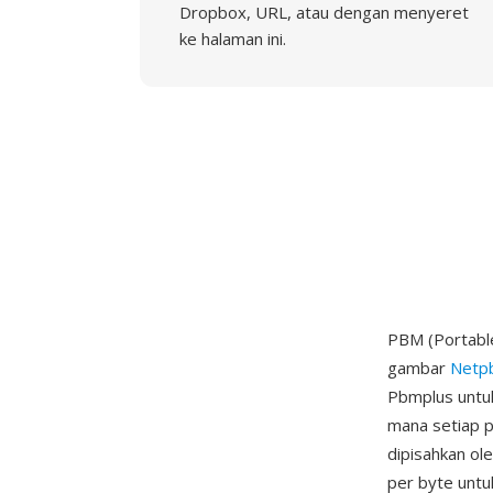
Dropbox, URL, atau dengan menyeret
ke halaman ini.
PBM (Portable
gambar
Netp
Pbmplus untuk
mana setiap pi
dipisahkan ol
per byte untu