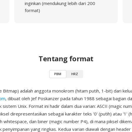
inginkan (mendukung lebih dari 200
format)
Tentang format
PBM
HRZ
 Bitmap) adalah anggota monokrom (hitam putih, 1-bit) dari kelu
bm
, dibuat oleh Jef Poskanzer pada tahun 1988 sebagai bagian dar
 sistem Unix. Format ini hadir dalam dua varian: ASCII (magic num
ksel direpresentasikan sebagai karakter teks '0' (putih) atau '1' (
eh whitespace, dan biner (magic number P4), di mana piksel dike
k penyimpanan yang ringkas. Kedua varian diawali dengan header 