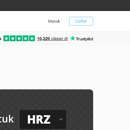
Masuk
Daftar
a
10,220
ulasan di
HRZ
tuk