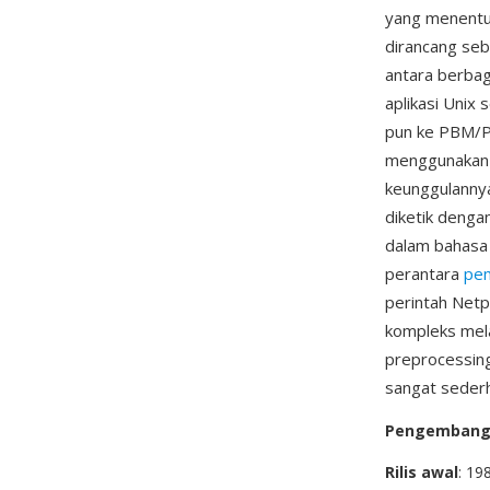
yang menentuk
dirancang se
antara berbag
aplikasi Unix
pun ke PBM/P
menggunakan f
keunggulannya
diketik denga
dalam bahasa
perantara
pe
perintah Net
kompleks mela
preprocessin
sangat sederh
Pengemban
Rilis awal
: 19