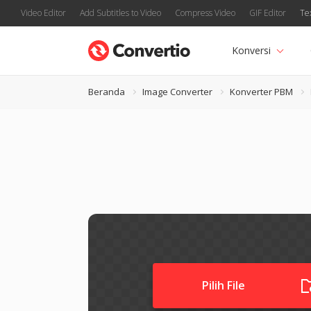
Video Editor
Add Subtitles to Video
Compress Video
GIF Editor
Te
Konversi
Beranda
Image Converter
Konverter PBM
Pilih File