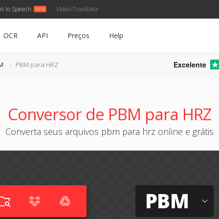
xt to Speech
Video Translator
OCR
API
Preços
Help
Excelente
M
PBM para HRZ
Conversor de PBM para HRZ
Converta seus arquivos pbm para hrz online e grátis
PBM