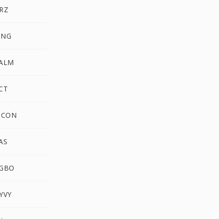
HRZ
MNG
PALM
CT
PICON
AS
RGBO
YVY