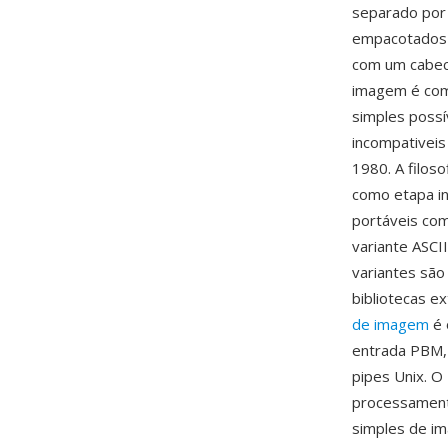
separado por 
empacotados 
com um cabeca
imagem é com
simples possí
incompativeis
1980. A filo
como etapa in
portáveis com
variante ASCI
variantes são
bibliotecas e
de imagem
é 
entrada PBM, 
pipes Unix. O
processament
simples de im