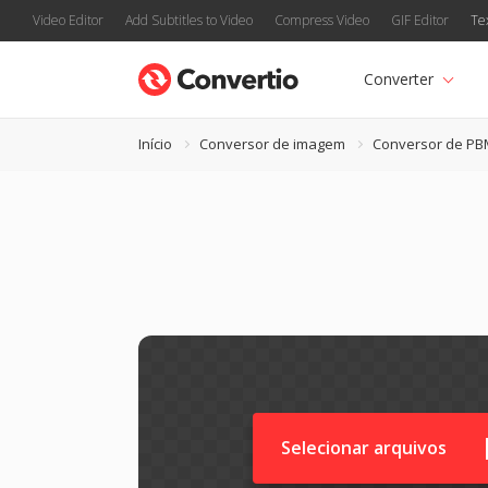
Video Editor
Add Subtitles to Video
Compress Video
GIF Editor
Te
Converter
Início
Conversor de imagem
Conversor de PB
Selecionar arquivos