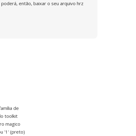
poderá, então, baixar o seu arquivo hrz
amília de
o toolkit
ero magico
 '1' (preto)