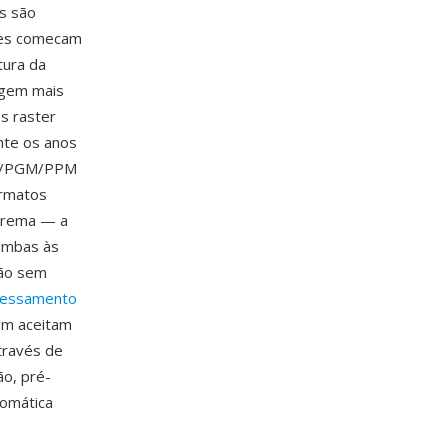
s são
tes comecam
tura da
agem mais
s raster
nte os anos
PBM/PGM/PPM
ormatos
xtrema — a
 ambas às
ção sem
cessamento
bm aceitam
través de
o, pré-
omática