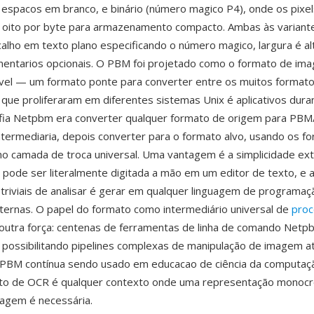
espacos em branco, e binário (número magico P4), onde os pixel
oito por byte para armazenamento compacto. Ambas às varian
lho em texto plano especificando o número magico, largura é al
entarios opcionais. O PBM foi projetado como o formato de im
vel — um formato ponte para converter entre os muitos formato
 que proliferaram em diferentes sistemas Unix é aplicativos dura
sofia Netpbm era converter qualquer formato de origem para 
termediaria, depois converter para o formato alvo, usando os f
o camada de troca universal. Uma vantagem é a simplicidade e
I pode ser literalmente digitada a mão em um editor de texto, e
 triviais de analisar é gerar em qualquer linguagem de programa
xternas. O papel do formato como intermediário universal de
pro
outra força: centenas de ferramentas de linha de comando Netp
possibilitando pipelines complexas de manipulação de imagem a
 PBM contínua sendo usado em educacao de ciência da computaçã
o de OCR é qualquer contexto onde uma representação monocr
agem é necessária.