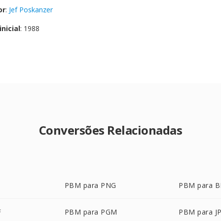
or
:
Jef Poskanzer
nicial
: 1988
Conversões Relacionadas
PBM para PNG
PBM para 
F
PBM para PGM
PBM para J