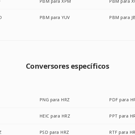
F
PBM para XPM
PBM para X
D
PBM para YUV
PBM para J
Conversores específicos
PNG para HRZ
PDF para H
Z
HEIC para HRZ
PPT para H
Z
PSD para HRZ
RTF para H