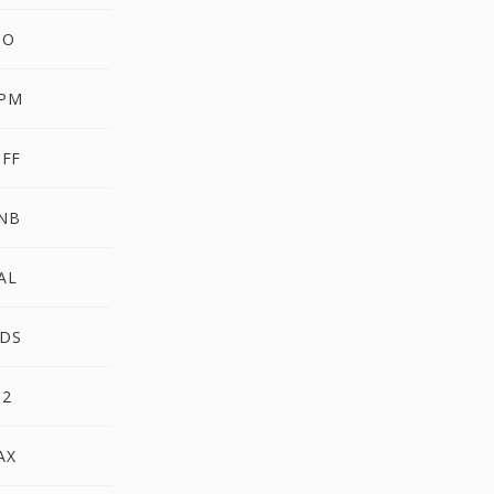
CO
PPM
IFF
SNB
AL
DDS
P2
AX