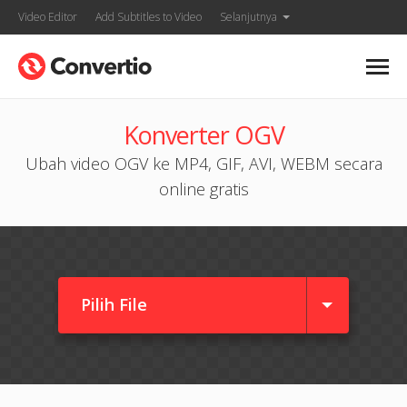
Video Editor
Add Subtitles to Video
Selanjutnya
Konverter OGV
Ubah video OGV ke MP4, GIF, AVI, WEBM secara
online gratis
Pilih File