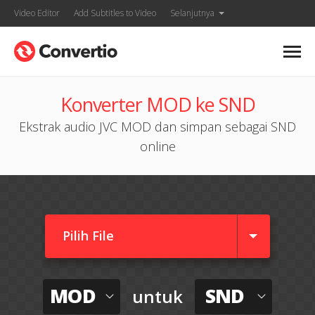
Video Editor
Add Subtitles to Video
Selanjutnya
Konverter MOD ke SND
Ekstrak audio JVC MOD dan simpan sebagai SND
online
Pilih File
MOD
SND
untuk