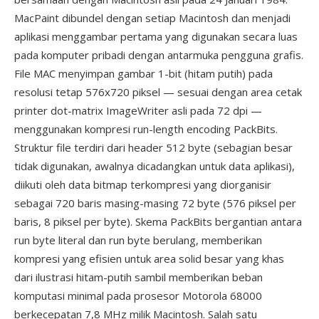
MacPaint dibundel dengan setiap Macintosh dan menjadi
aplikasi menggambar pertama yang digunakan secara luas
pada komputer pribadi dengan antarmuka pengguna grafis.
File MAC menyimpan gambar 1-bit (hitam putih) pada
resolusi tetap 576x720 piksel — sesuai dengan area cetak
printer dot-matrix ImageWriter asli pada 72 dpi —
menggunakan kompresi run-length encoding PackBits.
Struktur file terdiri dari header 512 byte (sebagian besar
tidak digunakan, awalnya dicadangkan untuk data aplikasi),
diikuti oleh data bitmap terkompresi yang diorganisir
sebagai 720 baris masing-masing 72 byte (576 piksel per
baris, 8 piksel per byte). Skema PackBits bergantian antara
run byte literal dan run byte berulang, memberikan
kompresi yang efisien untuk area solid besar yang khas
dari ilustrasi hitam-putih sambil memberikan beban
komputasi minimal pada prosesor Motorola 68000
berkecepatan 7,8 MHz milik Macintosh. Salah satu