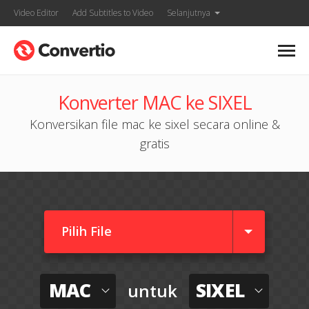
Video Editor
Add Subtitles to Video
Selanjutnya
Konverter MAC ke SIXEL
Konversikan file mac ke sixel secara online &
gratis
Pilih File
MAC
SIXEL
untuk