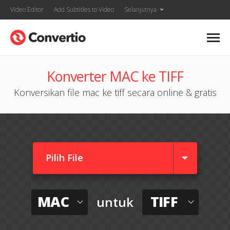
Video Editor
Add Subtitles to Video
Selanjutnya
Konverter MAC ke TIFF
Konversikan file mac ke tiff secara online & gratis
Pilih File
MAC
TIFF
untuk