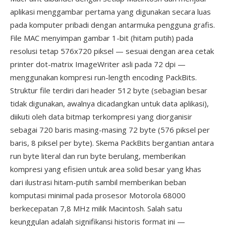
aplikasi menggambar pertama yang digunakan secara luas
pada komputer pribadi dengan antarmuka pengguna grafis.
File MAC menyimpan gambar 1-bit (hitam putih) pada
resolusi tetap 576x720 piksel — sesuai dengan area cetak
printer dot-matrix ImageWriter asli pada 72 dpi —
menggunakan kompresi run-length encoding PackBits.
Struktur file terdiri dari header 512 byte (sebagian besar
tidak digunakan, awalnya dicadangkan untuk data aplikasi),
diikuti oleh data bitmap terkompresi yang diorganisir
sebagai 720 baris masing-masing 72 byte (576 piksel per
baris, 8 piksel per byte). Skema PackBits bergantian antara
run byte literal dan run byte berulang, memberikan
kompresi yang efisien untuk area solid besar yang khas
dari ilustrasi hitam-putih sambil memberikan beban
komputasi minimal pada prosesor Motorola 68000
berkecepatan 7,8 MHz milik Macintosh. Salah satu
keunggulan adalah signifikansi historis format ini —