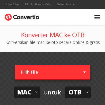
Video Editor
Add Subtitles to Video
Selanjutnya
Konverter MAC ke OTB
Konversikan file mac ke otb secara online & gratis
Pilih File
MAC
OTB
untuk