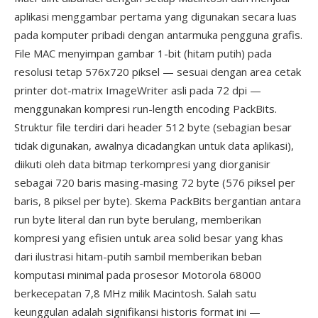
aplikasi menggambar pertama yang digunakan secara luas
pada komputer pribadi dengan antarmuka pengguna grafis.
File MAC menyimpan gambar 1-bit (hitam putih) pada
resolusi tetap 576x720 piksel — sesuai dengan area cetak
printer dot-matrix ImageWriter asli pada 72 dpi —
menggunakan kompresi run-length encoding PackBits.
Struktur file terdiri dari header 512 byte (sebagian besar
tidak digunakan, awalnya dicadangkan untuk data aplikasi),
diikuti oleh data bitmap terkompresi yang diorganisir
sebagai 720 baris masing-masing 72 byte (576 piksel per
baris, 8 piksel per byte). Skema PackBits bergantian antara
run byte literal dan run byte berulang, memberikan
kompresi yang efisien untuk area solid besar yang khas
dari ilustrasi hitam-putih sambil memberikan beban
komputasi minimal pada prosesor Motorola 68000
berkecepatan 7,8 MHz milik Macintosh. Salah satu
keunggulan adalah signifikansi historis format ini —