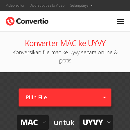
Video Editor
Add Subtitles to Video
Selanjutnya
Konverter MAC ke UYVY
Konversikan file mac ke uyvy secara online &
gratis
Pilih File
MAC
UYVY
untuk