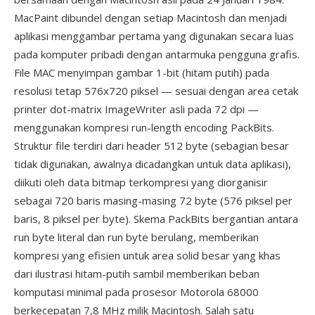
MacPaint dibundel dengan setiap Macintosh dan menjadi
aplikasi menggambar pertama yang digunakan secara luas
pada komputer pribadi dengan antarmuka pengguna grafis.
File MAC menyimpan gambar 1-bit (hitam putih) pada
resolusi tetap 576x720 piksel — sesuai dengan area cetak
printer dot-matrix ImageWriter asli pada 72 dpi —
menggunakan kompresi run-length encoding PackBits.
Struktur file terdiri dari header 512 byte (sebagian besar
tidak digunakan, awalnya dicadangkan untuk data aplikasi),
diikuti oleh data bitmap terkompresi yang diorganisir
sebagai 720 baris masing-masing 72 byte (576 piksel per
baris, 8 piksel per byte). Skema PackBits bergantian antara
run byte literal dan run byte berulang, memberikan
kompresi yang efisien untuk area solid besar yang khas
dari ilustrasi hitam-putih sambil memberikan beban
komputasi minimal pada prosesor Motorola 68000
berkecepatan 7,8 MHz milik Macintosh. Salah satu