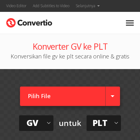
Video Editor
Add Subtitles to Video
Selanjutnya
Konverter GV ke PLT
Konversikan file gv ke plt secara online & gratis
Pilih File
GV
PLT
untuk