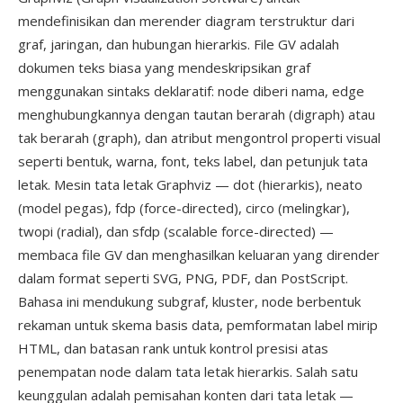
mendefinisikan dan merender diagram terstruktur dari
graf, jaringan, dan hubungan hierarkis. File GV adalah
dokumen teks biasa yang mendeskripsikan graf
menggunakan sintaks deklaratif: node diberi nama, edge
menghubungkannya dengan tautan berarah (digraph) atau
tak berarah (graph), dan atribut mengontrol properti visual
seperti bentuk, warna, font, teks label, dan petunjuk tata
letak. Mesin tata letak Graphviz — dot (hierarkis), neato
(model pegas), fdp (force-directed), circo (melingkar),
twopi (radial), dan sfdp (scalable force-directed) —
membaca file GV dan menghasilkan keluaran yang dirender
dalam format seperti SVG, PNG, PDF, dan PostScript.
Bahasa ini mendukung subgraf, kluster, node berbentuk
rekaman untuk skema basis data, pemformatan label mirip
HTML, dan batasan rank untuk kontrol presisi atas
penempatan node dalam tata letak hierarkis. Salah satu
keunggulan adalah pemisahan konten dari tata letak —