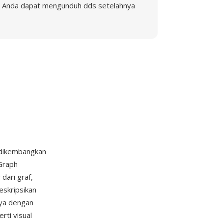
Anda dapat mengunduh dds setelahnya
 dikembangkan
Graph
dari graf,
eskripsikan
nya dengan
rti visual