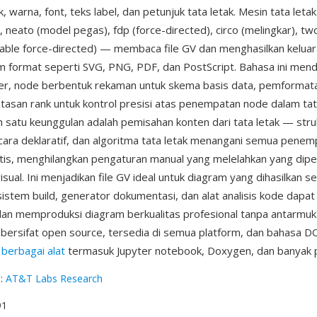
, warna, font, teks label, dan petunjuk tata letak. Mesin tata let
), neato (model pegas), fdp (force-directed), circo (melingkar), twop
lable force-directed) — membaca file GV dan menghasilkan kelua
m format seperti SVG, PNG, PDF, dan PostScript. Bahasa ini men
ter, node berbentuk rekaman untuk skema basis data, pemformata
asan rank untuk kontrol presisi atas penempatan node dalam tat
ah satu keunggulan adalah pemisahan konten dari tata letak — stru
cara deklaratif, dan algoritma tata letak menangani semua penem
is, menghilangkan pengaturan manual yang melelahkan yang dipe
isual. Ini menjadikan file GV ideal untuk diagram yang dihasilkan s
sistem build, generator dokumentasi, dan alat analisis kode dapa
an memproduksi diagram berkualitas profesional tanpa antarmuk
 bersifat open source, tersedia di semua platform, dan bahasa 
h
berbagai alat
termasuk Jupyter notebook, Doxygen, dan banyak p
g
:
AT&T Labs Research
91