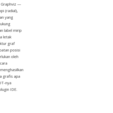
ak Graphviz —
i (radial),
ran yang
dukung
n label mirip
a letak
ktur graf
patan posisi
rlukan oleh
ecara
t menghasilkan
a grafis apa
DOT-nya
lugin IDE.