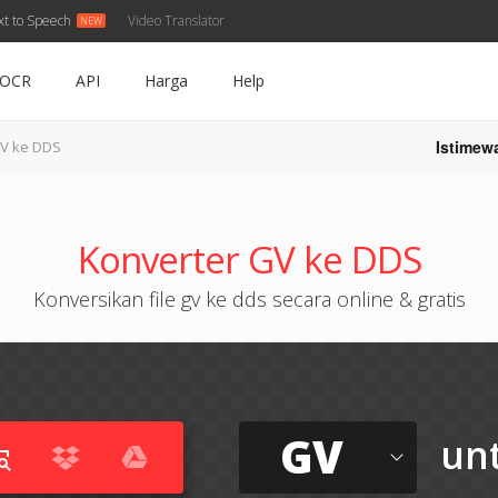
xt to Speech
Video Translator
OCR
API
Harga
Help
Istimew
V ke DDS
Konverter GV ke DDS
Konversikan file gv ke dds secara online & gratis
GV
un