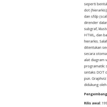
seperti bentuk
dot (hierarkis
dan sfdp (sca
dirender dala
subgraf, klus
HTML, dan bat
hierarkis. Sal
ditentukan se
secara otomat
alat diagram v
programatik: 
sintaks DOT d
pun. Graphviz
didukung ole
Pengemban
Rilis awal
: 19