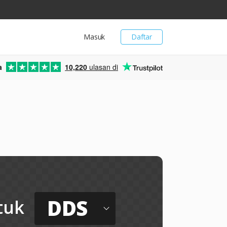
Masuk
Daftar
a
10,220
ulasan di
DDS
tuk