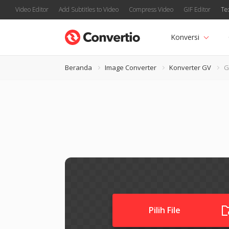
Video Editor
Add Subtitles to Video
Compress Video
GIF Editor
Te
Konversi
Beranda
Image Converter
Konverter GV
G
Pilih File