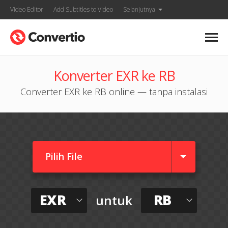
Video Editor
Add Subtitles to Video
Selanjutnya
Konverter EXR ke RB
Converter EXR ke RB online — tanpa instalasi
Pilih File
EXR
RB
untuk