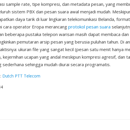
asi sample rate, tipe kompresi, dan metadata pesan, yang membu
eluruh sistem PBX dan pesan suara awal menjadi mudah. Meskipu
tkan daya tarik di luar lingkaran telekomunikasi Belanda, format 
 cara operator Eropa merancang
protokol pesan suara
selanjutn
an beberapa pustaka telepon warisan masih dapat membaca dan m
inkan pemutaran arsip pesan yang berusia puluhan tahun. Di an
aktisnya: ukuran file yang sangat kecil (pesan satu menit hanya 
), kejernihan ucapan yang andal meskipun kompresi agresif, dan ta
g sederhana sehingga mudah diurai secara programatis.
g
:
Dutch PTT Telecom
84