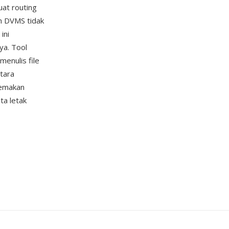
at routing
n DVMS tidak
ini
ya. Tool
enulis file
tara
memakan
ta letak