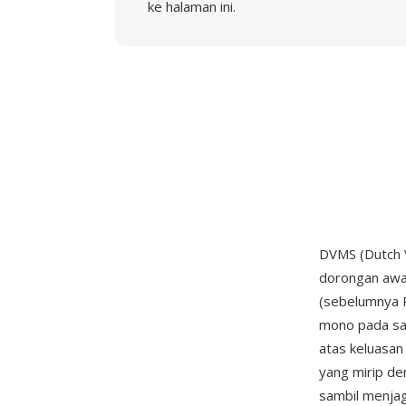
ke halaman ini.
DVMS (Dutch V
dorongan awal
(sebelumnya 
mono pada sa
atas keluasan
yang mirip de
sambil menjag