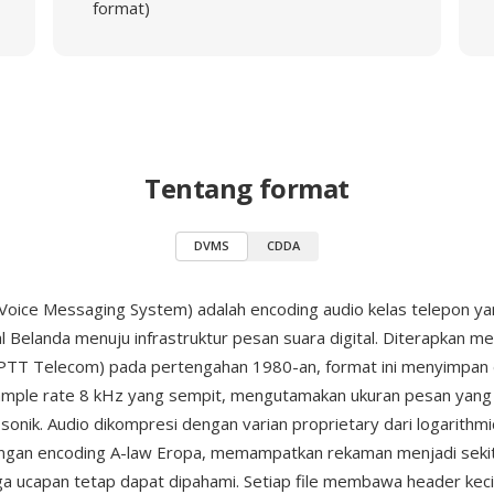
format)
Tentang format
DVMS
CDDA
oice Messaging System) adalah encoding audio kelas telepon yang
 Belanda menuju infrastruktur pesan suara digital. Diterapkan me
PTT Telecom) pada pertengahan 1980-an, format ini menyimpan 
mple rate 8 kHz yang sempit, mengutamakan ukuran pesan yang
 sonik. Audio dikompresi dengan varian proprietary dari logarith
ngan encoding A-law Eropa, memampatkan rekaman menjadi sekita
a ucapan tetap dapat dipahami. Setiap file membawa header keci