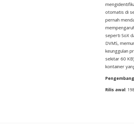
mengidentifik
otomatis di s
pernah mendapa
mempengaruhi
seperti SoX d
DVMS, memungk
keunggulan pr
sekitar 60 KB
kontainer yan
Pengemban
Rilis awal
: 19