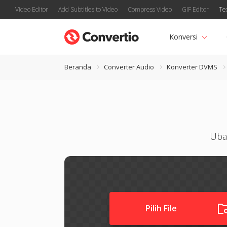
Video Editor
Add Subtitles to Video
Compress Video
GIF Editor
Te
Konversi
Beranda
Converter Audio
Konverter DVMS
Uba
Pilih File