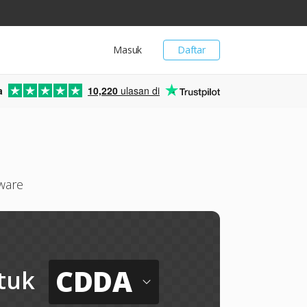
Masuk
Daftar
a
10,220
ulasan di
ware
CDDA
tuk