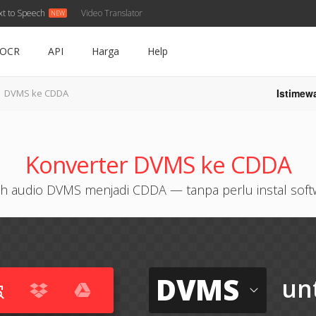
xt to Speech
Video Translator
OCR
API
Harga
Help
Istimew
DVMS ke CDDA
Konverter DVMS ke CDDA
h audio DVMS menjadi CDDA — tanpa perlu instal soft
DVMS
un