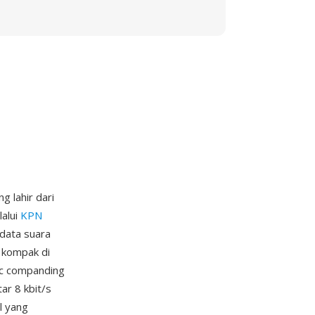
 lahir dari
lalui
KPN
data suara
 kompak di
mic companding
r 8 kbit/s
l yang