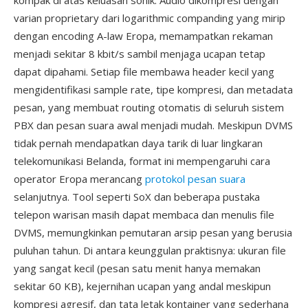
kompak di atas keluasan sonik. Audio dikompresi dengan
varian proprietary dari logarithmic companding yang mirip
dengan encoding A-law Eropa, memampatkan rekaman
menjadi sekitar 8 kbit/s sambil menjaga ucapan tetap
dapat dipahami. Setiap file membawa header kecil yang
mengidentifikasi sample rate, tipe kompresi, dan metadata
pesan, yang membuat routing otomatis di seluruh sistem
PBX dan pesan suara awal menjadi mudah. Meskipun DVMS
tidak pernah mendapatkan daya tarik di luar lingkaran
telekomunikasi Belanda, format ini mempengaruhi cara
operator Eropa merancang
protokol pesan suara
selanjutnya. Tool seperti SoX dan beberapa pustaka
telepon warisan masih dapat membaca dan menulis file
DVMS, memungkinkan pemutaran arsip pesan yang berusia
puluhan tahun. Di antara keunggulan praktisnya: ukuran file
yang sangat kecil (pesan satu menit hanya memakan
sekitar 60 KB), kejernihan ucapan yang andal meskipun
kompresi agresif, dan tata letak kontainer yang sederhana