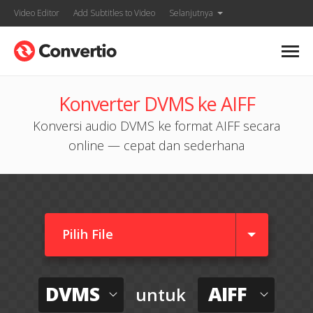
Video Editor
Add Subtitles to Video
Selanjutnya
Konverter DVMS ke AIFF
Konversi audio DVMS ke format AIFF secara
online — cepat dan sederhana
Pilih File
DVMS
AIFF
untuk