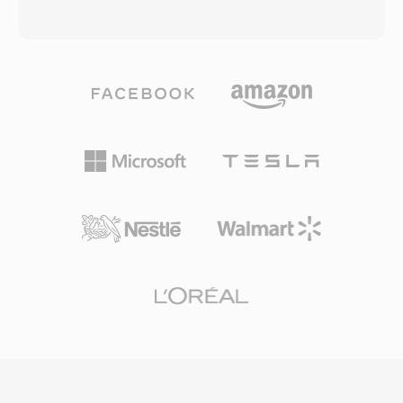
luar lingkaran telekomunikasi Belanda, format
setiap detail rekaman asli tanpa pengkodean
ini mempengaruhi cara operator Eropa
lossy. Format ini mengorganisasi konten ke
merancang protokol pesan suara selanjutnya.
dalam chunk yang juga dapat membawa
Tool seperti SoX dan beberapa pustaka telepon
metadata seperti marker, definisi instrumen,
warisan masih dapat membaca dan menulis file
dan komentar. Teknisi audio profesional di
DVMS, memungkinkan pemutaran arsip pesan
macOS sering mengandalkan AIFF karena
yang berusia puluhan tahun. Di antara
menjamin fidelitas bit-perfect melalui setiap
keunggulan praktisnya: ukuran file yang sangat
tahap editing dan mastering. Salah satu
kecil (pesan satu menit hanya memakan sekitar
keunggulan signifikan adalah nol generational
60 KB), kejernihan ucapan yang andal
loss: tidak seperti MP3 atau AAC, penyimpanan
meskipun kompresi agresif, dan tata letak
berulang tidak pernah menurunkan sinyal.
kontainer yang sederhana sehingga mudah
Kekuatan lainnya adalah integrasi yang mulus
diurai secara programatis.
dengan tool profesional Apple, termasuk Logic
Pro dan GarageBand, di mana AIFF berfungsi
sebagai format kerja native. Kontainer ini
mendukung berbagai sample rate dan