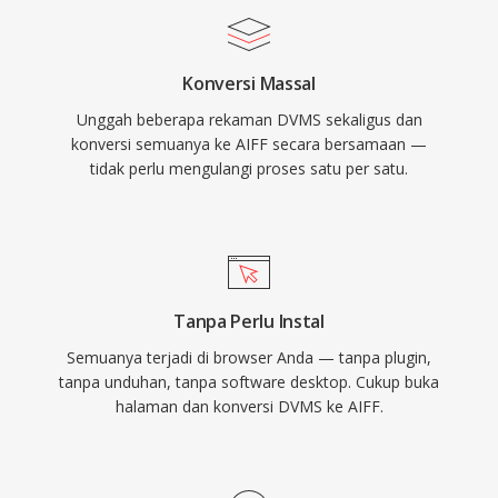
kedalaman bit hingga 32-bit, mengakomodasi
alur kerja resolusi tinggi yang melebihi
Konversi Massal
spesifikasi kualitas CD. Bagi siapa pun yang
Unggah beberapa rekaman DVMS sekaligus dan
mengutamakan integritas lossless di atas
konversi semuanya ke AIFF secara bersamaan —
efisiensi penyimpanan, AIFF tetap menjadi
tidak perlu mengulangi proses satu per satu.
pilihan yang dapat diandalkan di seluruh industri
rekaman.
Tanpa Perlu Instal
Semuanya terjadi di browser Anda — tanpa plugin,
tanpa unduhan, tanpa software desktop. Cukup buka
halaman dan konversi DVMS ke AIFF.