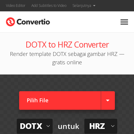
Video Editor
Add Subtitles to Video
Selanjutnya
DOTX to HRZ Converter
Render template DOTX sebagai gambar HRZ —
gratis online
Pilih File
DOTX
HRZ
untuk