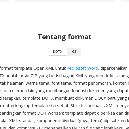
Tentang format
DOTX
G3
format template Open XML untuk
Microsoft Word
, diperkenalkan
TX adalah arsip ZIP yang berisi bagian XML yang mendefinisikan
letak halaman, warna tema, font tema, format penomoran, konten b
er, dan elemen lain yang membangun fondasi dokumen yang dapat
t diterapkan, template DOTX membuat dokumen DOCX baru yang 
rmatan lengkap template tersebut. Struktur berbasis XML menye
bandingkan format DOT warisan: template dapat diperiksa dan di
lat XML standar, komponen individual (gaya, tema) dipisahkan d
sus, dan kompresi ZIP menghasilkan ukuran file yang lebih kecil. S