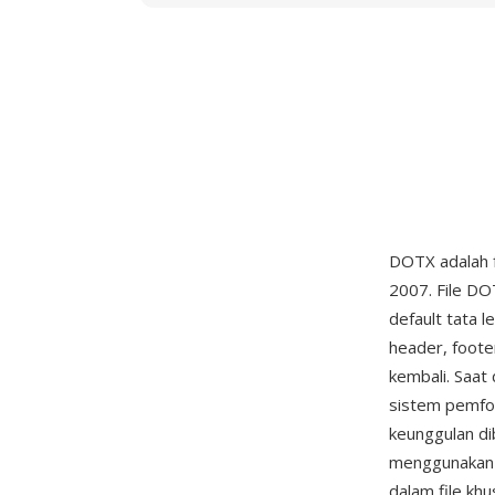
DOTX adalah 
2007. File DO
default tata 
header, foot
kembali. Saa
sistem pemfo
keunggulan di
menggunakan a
dalam file khu