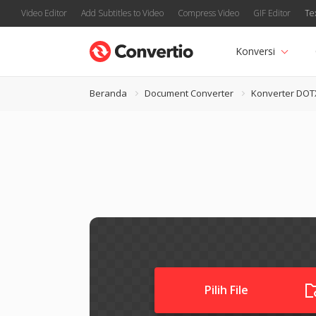
Video Editor
Add Subtitles to Video
Compress Video
GIF Editor
Te
Konversi
Beranda
Document Converter
Konverter DOT
Pilih File