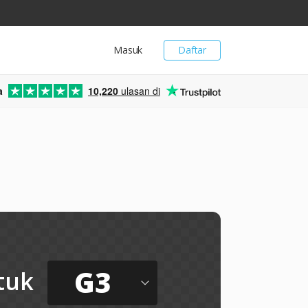
Masuk
Daftar
a
10,220
ulasan di
G3
tuk