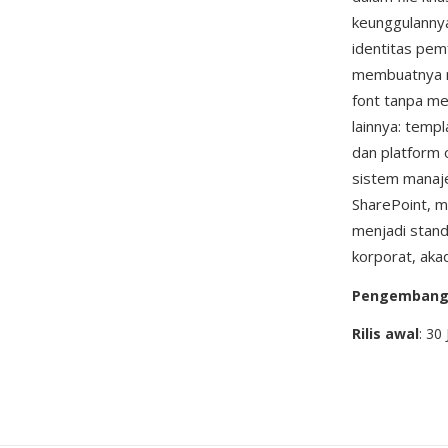
keunggulanny
identitas pem
membuatnya m
font tanpa me
lainnya: tem
dan platform 
sistem manaj
SharePoint, m
menjadi stand
korporat, aka
Pengemban
Rilis awal
: 30