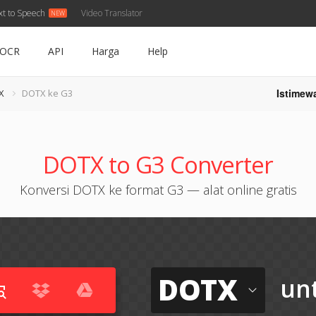
xt to Speech
Video Translator
OCR
API
Harga
Help
Istimew
X
DOTX ke G3
DOTX to G3 Converter
Konversi DOTX ke format G3 — alat online gratis
DOTX
un