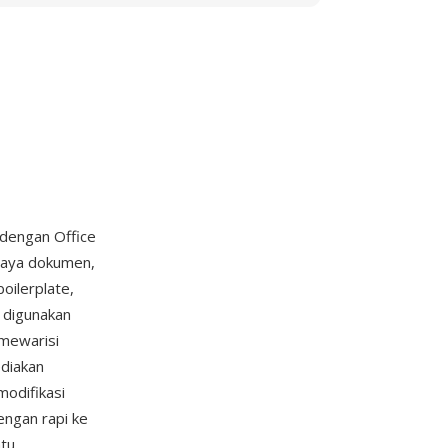
 dengan Office
 gaya dokumen,
oilerplate,
 digunakan
mewarisi
diakan
modifikasi
engan rapi ke
atu