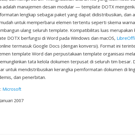
a adalah manajemen desain modular — template DOTX mengenka
formatan lengkap sebagai paket yang dapat didistribusikan, dan 
udah untuk memperbarui elemen tertentu seperti skema warna a
mbangun ulang seluruh template. Kompatibilitas luas merupakan 
plate DOTX berfungsi di Word pada Windows dan macOS,
LibreOff
online termasuk Google Docs (dengan konversi). Format ini terin
emen template Word dan perpustakaan template organisasi mela
emungkinkan tata kelola dokumen terpusat di seluruh tim besar.
ar untuk mendistribusikan kerangka pemformatan dokumen di lin
demis, dan penerbitan.
g
:
Microsoft
 Januari 2007