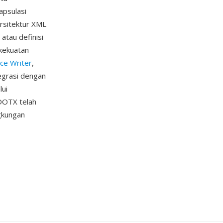
psulasi
arsitektur XML
tau definisi
kekuatan
ice Writer
,
tegrasi dengan
lui
 DOTX telah
gkungan