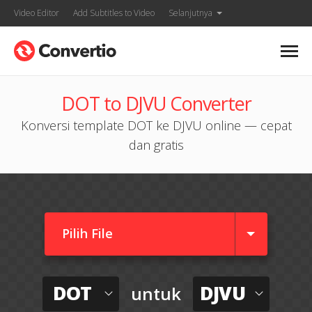
Video Editor
Add Subtitles to Video
Selanjutnya
DOT to DJVU Converter
Konversi template DOT ke DJVU online — cepat
dan gratis
Pilih File
DOT
DJVU
untuk