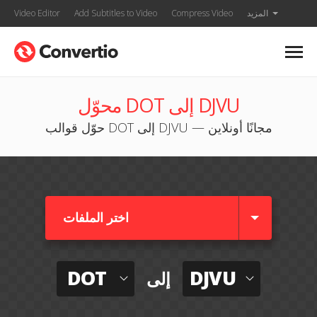
المزيد
Compress Video
Add Subtitles to Video
Video Editor
محوّل DOT إلى DJVU
حوّل قوالب DOT إلى DJVU — مجانًا أونلاين
اختر الملفات
DOT
DJVU
إلى