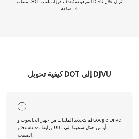
ملفات DOT المرفوعة تُحذف فورًا. ملفات DJVU تُزال خلال
24 ساعة.
كيفية تحويل DOT إلى DJVU
1
قُم بتحديد الملفات من جهاز الحاسوب وGoogle Drive
وDropbox، ورابط URL أو من خلال سحبها إلى
الصفحة.