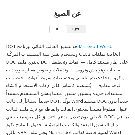
عن الصيغ
DOT
DJVU
،
Microsoft Word
DOT هو تنسيق القالب الثنائي لبرنامج
ويستخدم نفس بنية المستندات المركّبة OLE2 الخاصة بملفات
DOC. يحتوي ملف DOT على إطار مستند كامل — أنماط وتخطيط
صفحات وهوامش وترويسات وتذييلات ونصوص معيارية ووحدات
ماكرو وإدخالات نص تلقائي وتخصيصات شريط أدوات واختصارات
لوحة مفاتيح — يُستخدم كأساس قابل لإعادة الاستخدام لإنشاء
مستندات جديدة بتنسيق متسق. عندما ينشئ المستخدم مستنداً
جديداً استناداً إلى قالب DOT، يولّد Word مستند DOC جديداً بدون
عنوان مملوءاً مسبقاً بمحتوى القالب وأنماطه مع ترك ملف القالب
الأصلي دون تعديل. يدعم التنسيق كل ميزة متاحة في DOC، بما في
ذلك التنسيق المعقد والكائنات المضمّنة وحقول النماذج وكود
ماكرو VBA. يحتل ملف Normal.dot أهمية خاصة كقالب Word