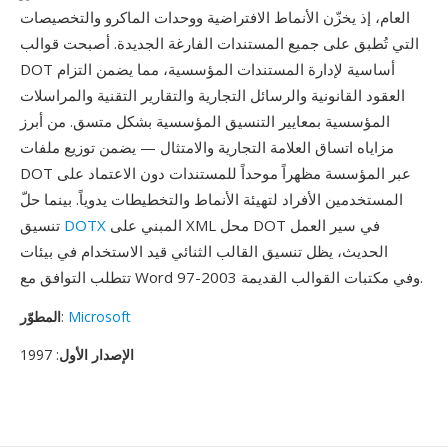
العام، إذ يخزّن الأنماط الافتراضية ووحدات الماكرو والتخصيصات
التي تُطبق على جميع المستندات الفارغة الجديدة. أصبحت قوالب
DOT أساسية لإدارة المستندات المؤسسية، مما يضمن التزام
العقود القانونية والرسائل التجارية والتقارير التقنية والمراسلات
المؤسسية بمعايير التنسيق المؤسسية بشكل متسق. من أبرز
مزاياه اتساق العلامة التجارية والامتثال — يضمن توزيع ملفات
DOT عبر المؤسسة مظهراً موحداً للمستندات دون الاعتماد على
المستخدمين الأفراد لتهيئة الأنماط والتخطيطات يدوياً. بينما حلّ
المبني على XML محل DOT في سير العمل
DOTX
تنسيق
الحديث، يظل تنسيق القالب الثنائي قيد الاستخدام في بيئات
تتطلب التوافق مع Word 97-2003 وفي مكتبات القوالب القديمة.
Microsoft
:
المطوّر
الإصدار الأول
: 1997