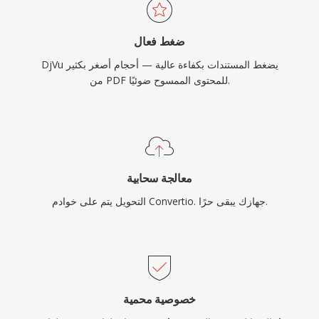
ضغط فعال
DjVu يضغط المستندات بكفاءة عالية — أحجام أصغر بكثير
من PDF للمحتوى الممسوح ضوئيًا.
معالجة سحابية
التحويل يتم على خوادم Convertio. جهازك يبقى حرًا.
خصوصية محمية