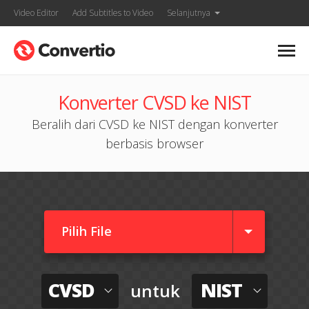
Video Editor
Add Subtitles to Video
Selanjutnya
Konverter CVSD ke NIST
Beralih dari CVSD ke NIST dengan konverter
berbasis browser
Pilih File
CVSD
NIST
untuk