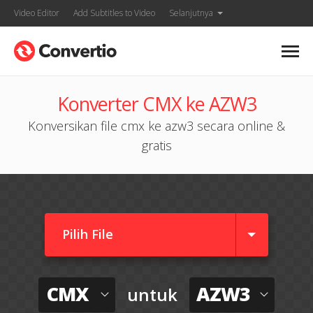
Video Editor
Add Subtitles to Video
Selanjutnya
Konverter CMX ke AZW3
Konversikan file cmx ke azw3 secara online &
gratis
Pilih File
CMX
AZW3
untuk