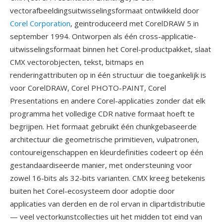
vectorafbeeldingsuitwisselingsformaat ontwikkeld door
Corel Corporation
, geintroduceerd met CorelDRAW 5 in
september 1994. Ontworpen als één cross-applicatie-
uitwisselingsformaat binnen het Corel-productpakket, slaat
CMX vectorobjecten, tekst, bitmaps en
renderingattributen op in één structuur die toegankelijk is
voor CorelDRAW, Corel PHOTO-PAINT, Corel
Presentations en andere Corel-applicaties zonder dat elk
programma het volledige CDR native formaat hoeft te
begrijpen. Het formaat gebruikt één chunkgebaseerde
architectuur die geometrische primitieven, vulpatronen,
contoureigenschappen en kleurdefinities codeert op één
gestandaardiseerde manier, met ondersteuning voor
zowel 16-bits als 32-bits varianten. CMX kreeg betekenis
buiten het Corel-ecosysteem door adoptie door
applicaties van derden en de rol ervan in clipartdistributie
— veel vectorkunstcollecties uit het midden tot eind van