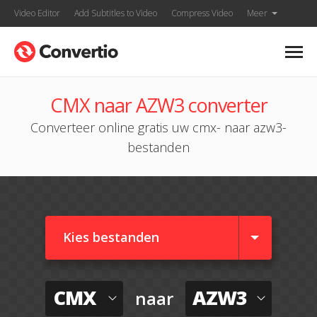
Video Editor
Add Subtitles to Video
Compress Video
Meer
CMX naar AZW3 converter
Converteer online gratis uw cmx- naar azw3-
bestanden
Kies bestanden
CMX
AZW3
naar