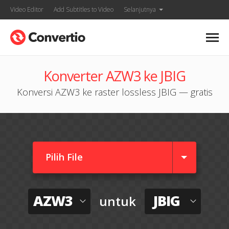
Video Editor
Add Subtitles to Video
Selanjutnya
Konverter AZW3 ke JBIG
Konversi AZW3 ke raster lossless JBIG — gratis
Pilih File
AZW3
JBIG
untuk