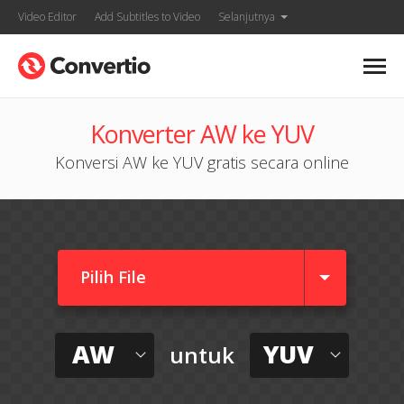
Video Editor
Add Subtitles to Video
Selanjutnya
Konverter AW ke YUV
Konversi AW ke YUV gratis secara online
Pilih File
AW
YUV
untuk