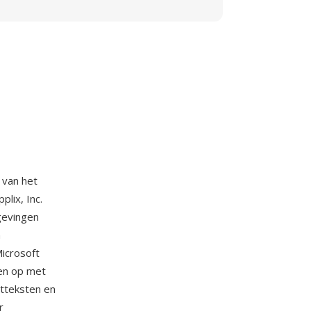
 van het
lix, Inc.
mgevingen
n
Microsoft
en op met
etteksten en
r