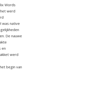
plix Words
 het werd
ard
l was native
gelijkheden
den. De nauwe
akte
s en
pakket werd
het begin van