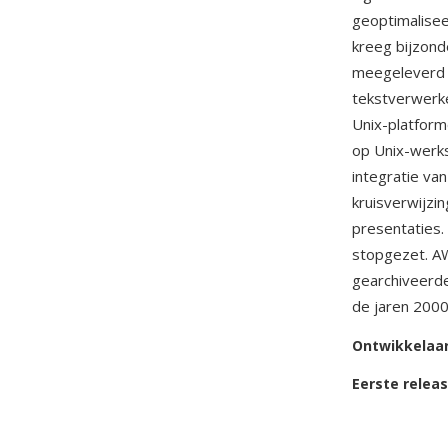
geoptimalisee
kreeg bijzond
meegeleverd m
tekstverwerke
Unix-platfor
op Unix-werks
integratie va
kruisverwijzi
presentaties
stopgezet. A
gearchiveerde
de jaren 2000
Ontwikkelaa
Eerste relea