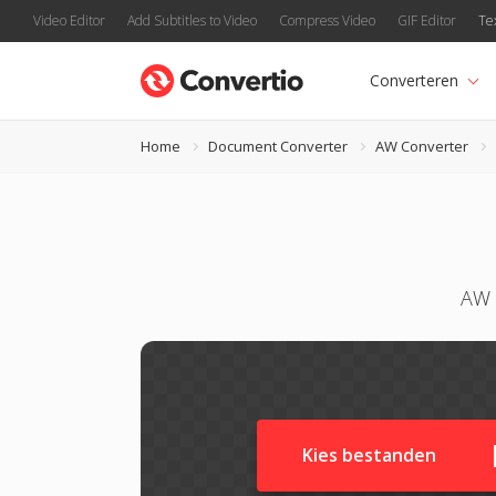
Video Editor
Add Subtitles to Video
Compress Video
GIF Editor
Te
Converteren
Home
Document Converter
AW Converter
AW 
Kies bestanden