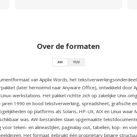
Over de formaten
AW
YUV
umentformaat van Applix Words, het tekstverwerkingsonderdeel
rpakket (later hernoemd naar Anyware Office), ontwikkeld door App
 Linux-werkstations. Het pakket richtte zich op zakelijke Unix-o
jaren 1990 en bood tekstverwerking, spreadsheet, grafische e
gelijkheden op platforms als Solaris, HP-UX, AIX en Linux waar 
beschikbaar was. AW-bestanden slaan opgemaakte tekstdocument
voor teken- en alineastijlen, paginalay-out, tabellen, kop- en vo
beeldingen. Het formaat gebruikt één proprietary binaire structuu