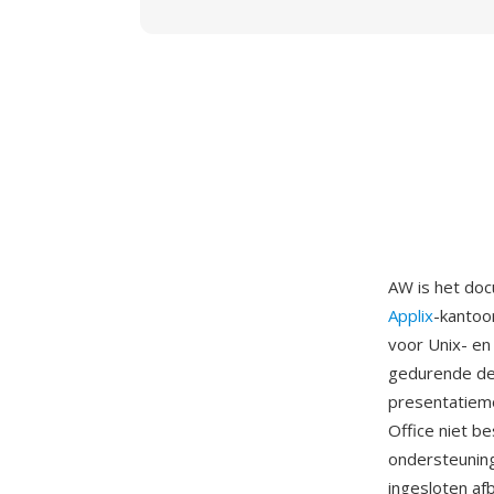
AW is het doc
Applix
-kantoo
voor Unix- en
gedurende de 
presentatiemo
Office niet 
ondersteuning 
ingesloten af