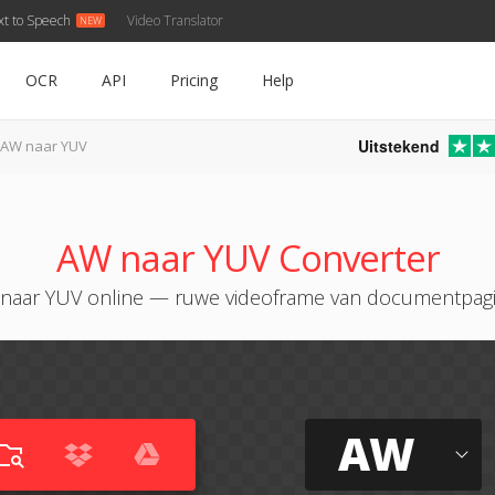
xt to Speech
Video Translator
OCR
API
Pricing
Help
Uitstekend
AW naar YUV
AW naar YUV Converter
naar YUV online — ruwe videoframe van documentpagi
AW