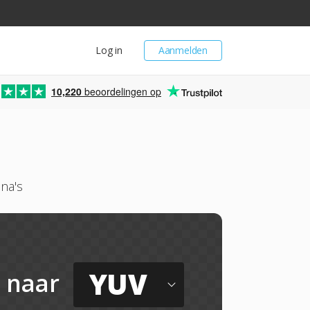
Log in
Aanmelden
10,220
beoordelingen op
na's
YUV
naar