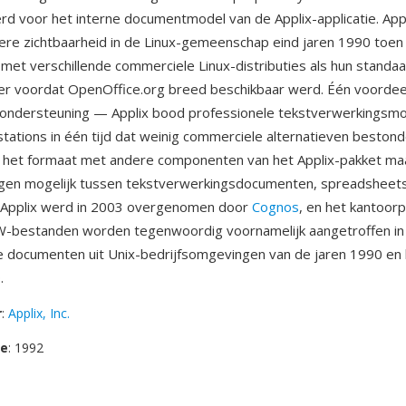
rd voor het interne documentmodel van de Applix-applicatie. Ap
ere zichtbaarheid in de Linux-gemeenschap eind jaren 1990 toen
et verschillende commerciele Linux-distributies als hun standa
r voordat OpenOffice.org breed beschikbaar werd. Één voordee
mondersteuning — Applix bood professionele tekstverwerkingsmo
tations in één tijd dat weinig commerciele alternatieven beston
n het formaat met andere componenten van het Applix-pakket ma
ngen mogelijk tussen tekstverwerkingsdocumenten, spreadsheet
. Applix werd in 2003 overgenomen door
Cognos
, en het kantoor
W-bestanden worden tegenwoordig voornamelijk aangetroffen in
 documenten uit Unix-bedrijfsomgevingen van de jaren 1990 en 
.
r
:
Applix, Inc.
se
: 1992