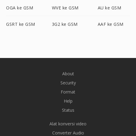
OGA ke GSM
WVE ke GSM
AU ke GSM
GSRT ke GSM
3G2 ke GSM
AAF ke GSM
About
Security
Format
Help
Status
Alat konversi video
Converter Audio