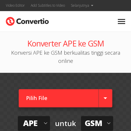
Video Editor
Add Subtitles to Video
Selanjutnya
Konverter APE ke GSM
Konversi APE ke GSM berkualitas tinggi secara
online
Pilih File
APE
GSM
untuk