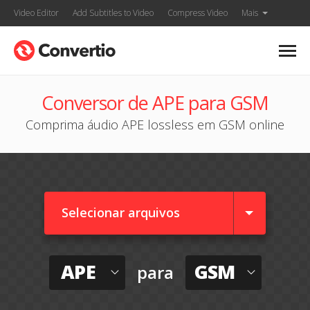
Video Editor
Add Subtitles to Video
Compress Video
Mais
Conversor de APE para GSM
Comprima áudio APE lossless em GSM online
Selecionar arquivos
APE
GSM
para