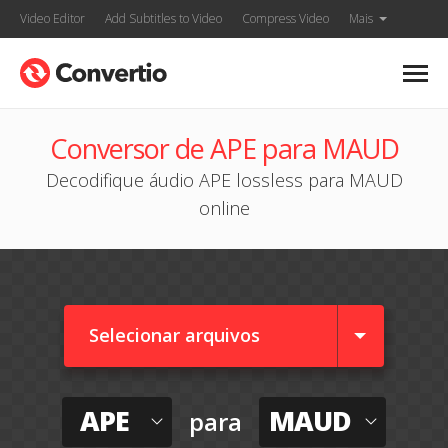
Video Editor
Add Subtitles to Video
Compress Video
Mais
Conversor de APE para MAUD
Decodifique áudio APE lossless para MAUD
online
Selecionar arquivos
APE
MAUD
para