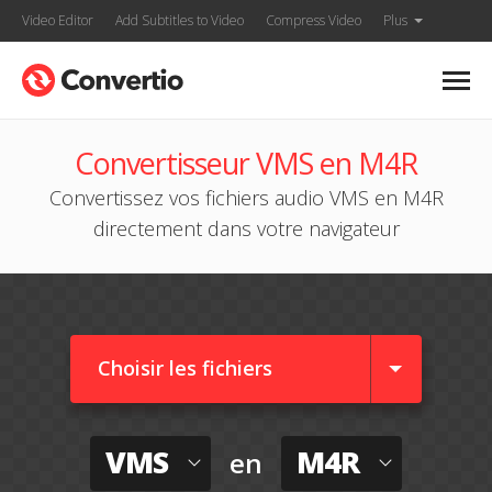
Video Editor
Add Subtitles to Video
Compress Video
Plus
Convertisseur VMS en M4R
Convertissez vos fichiers audio VMS en M4R
directement dans votre navigateur
Choisir les fichiers
VMS
M4R
en