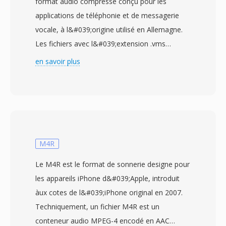
format audio compressé conçu pour les
applications de téléphonie et de messagerie
vocale, à l&#039;origine utilisé en Allemagne.
Les fichiers avec l&#039;extension .vms
encodent la parole à l&#039;aide de la
en savoir plus
modulation delta à pente variable continue
(CVSD), une méthode adaptée à la
transmission vocale à faible bande passante
sûr les réseaux téléphoniques. Le format
fonctionne à 8 kHz, correspondant à la
fréquence d&#039;échantillonnage standard de
M4R
la téléphonie numérique, et produit dès fichiers
Le M4R est le format de sonnerie designe pour
auto-descriptifs qui intègrent les paramètres
les appareils iPhone d&#039;Apple, introduit
d&#039;encodage dans un court en-tête. Cet
àux cotes de l&#039;iPhone original en 2007.
en-tête distingue le VMS dès flux CVSD bruts,
Techniquement, un fichier M4R est un
permettant àux outils de lecture de traiter les
conteneur audio MPEG-4 encodé en AAC