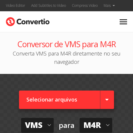
Video Editor
Add Subtitles to Video
Compress Video
Mais
Conversor de VMS para M4R
Converta VMS para M4R diretamente no seu
navegador
Selecionar arquivos
VMS
M4R
para