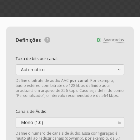
Definições
Avançadas
Taxa de bits por canal:
Automático
Define o bitrate de áudio AAC
por canal
. Por exemplo,
áudio estéreo com bitrate de 128 kbps definido aqui
produzirá um arquivo de 256 kbps. Caso seja definido como
"Personalizado", o intervalo recomendado é de ≥64 kbps.
Canais de Áudio:
Mono (1.0)
Define o número de canais de áudio. Essa configuração é
muito útil ao reduzir canais (downmix), por exemplo, de 5.1