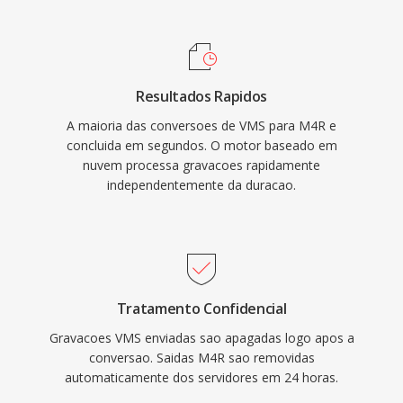
Audacity lidam igualmente bem com isso. Uma
vez sincronizado ou baixado, o toque se
integra às configurações do iOS para
chamadas, alarmes é alertas por contato. Às
Resultados Rapidos
vantagens práticas incluem implantação
A maioria das conversoes de VMS para M4R e
facilitada em qualquer iPhone por meio de
concluida em segundos. O motor baseado em
sincronizacao iTunes ou AirDrop, reprodução
nuvem processa gravacoes rapidamente
de alta qualidade do codec AAC mesmo em
independentemente da duracao.
tamanhos de arquivo pequenos é a capacidade
de atribuir toques individuais a contatos
específicos para identificacao instantânea do
chamador.
Tratamento Confidencial
Gravacoes VMS enviadas sao apagadas logo apos a
conversao. Saidas M4R sao removidas
automaticamente dos servidores em 24 horas.