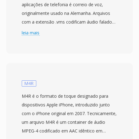
aplicações de telefonia é correio de voz,
originalmente usado na Alemanha. Arquivos
com a extensão .vms codificam áudio falado
usando modulação delta de inclinacao variável
leia mais
contínua (CVSD), um método adequado para
transmissão de voz de baixa largura de banda
em redes telefônicas. O formato opera a 8
kHz, correspondendo a frequência de
amostragem padrão de telefonia digital, e
produz arquivos autodescritivos que
M4R
incorporam parâmetros de codificação em um
M4R é o formato de toque designado para
cabecalho curto. Esse cabecalho distingue o
dispositivos Apple iPhone, introduzido junto
VMS de fluxos CVSD brutos, permitindo que
com o iPhone original em 2007. Tecnicamente,
ferramentas de reprodução processem
um arquivo M4R é um container de áudio
gravações sem configuração externa. O kit de
MPEG-4 codificado em AAC idêntico em
ferramentas de áudio SoX fornece suporte