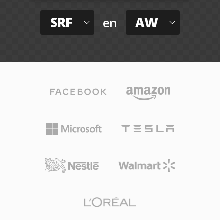
SRF
AW
en