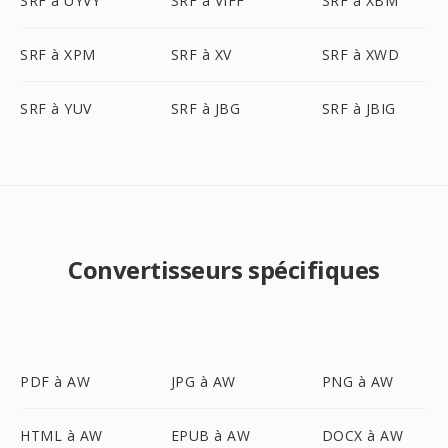
SRF à UYVY
SRF à VIFF
SRF à XBM
SRF à XPM
SRF à XV
SRF à XWD
SRF à YUV
SRF à JBG
SRF à JBIG
Convertisseurs spécifiques
PDF à AW
JPG à AW
PNG à AW
HTML à AW
EPUB à AW
DOCX à AW