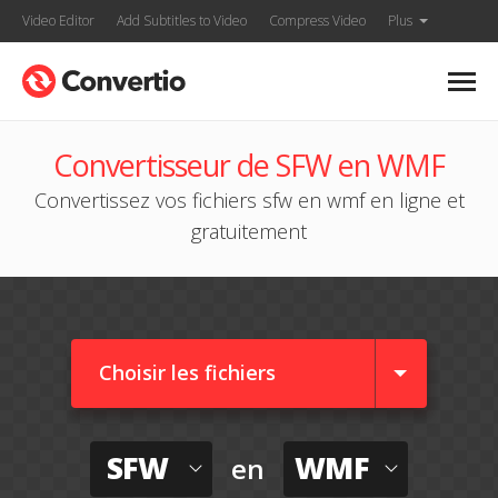
Video Editor
Add Subtitles to Video
Compress Video
Plus
Convertisseur de SFW en WMF
Convertissez vos fichiers sfw en wmf en ligne et
gratuitement
Choisir les fichiers
SFW
WMF
en