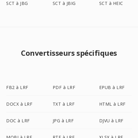
SCT à JBG
SCT à JBIG
SCT à HEIC
Convertisseurs spécifiques
FB2 à LRF
PDF à LRF
EPUB à LRF
DOCX à LRF
TXT à LRF
HTML à LRF
DOC à LRF
JPG à LRF
DJVU à LRF
MOBI à LRF
RTF à LRF
XLSX à LRF