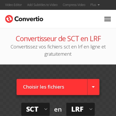
Video Editor
Add Subtitles to Video
Compress Video
Plus
Convertisseur de SCT en LRF
Convertissez vos fichiers sct en lrf en ligne et
gratuitement
Choisir les fichiers
SCT
LRF
en