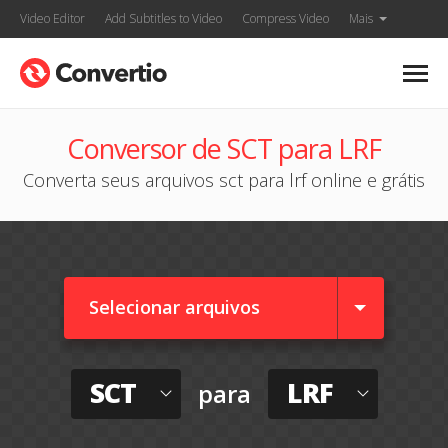
Video Editor
Add Subtitles to Video
Compress Video
Mais
Conversor de SCT para LRF
Converta seus arquivos sct para lrf online e grátis
Selecionar arquivos
SCT
LRF
para