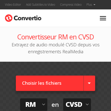
Video Editor
Add Subtitles to Video
Compress Video
Plus
Convertisseur RM en CVSD
Extrayez de audio modulé CVSD depuis vos
enregistrements RealMedia
Choisir les fichiers
RM
CVSD
en