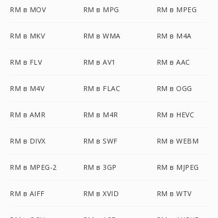
RM в MOV
RM в MPG
RM в MPEG
RM в MKV
RM в WMA
RM в M4A
RM в FLV
RM в AV1
RM в AAC
RM в M4V
RM в FLAC
RM в OGG
RM в AMR
RM в M4R
RM в HEVC
RM в DIVX
RM в SWF
RM в WEBM
RM в MPEG-2
RM в 3GP
RM в MJPEG
RM в AIFF
RM в XVID
RM в WTV