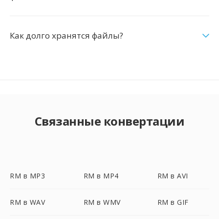
Как долго хранятся файлы?
Связанные конвертации
RM в MP3
RM в MP4
RM в AVI
RM в WAV
RM в WMV
RM в GIF