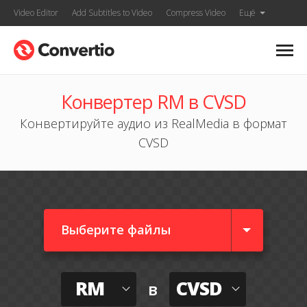
Video Editor
Add Subtitles to Video
Compress Video
Ещё
Конвертер RM в CVSD
Конвертируйте аудио из RealMedia в формат
CVSD
Выберите файлы
RM
CVSD
в