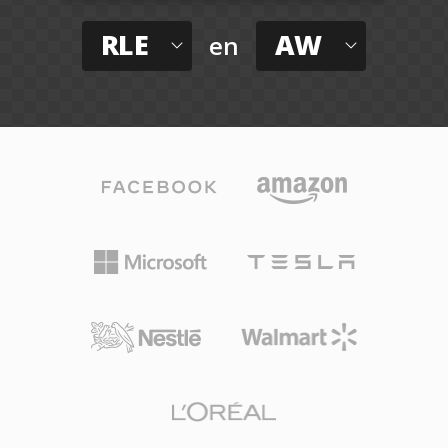
RLE
AW
en