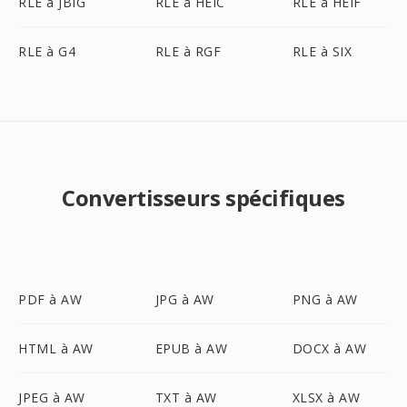
RLE à JBIG
RLE à HEIC
RLE à HEIF
RLE à G4
RLE à RGF
RLE à SIX
Convertisseurs spécifiques
PDF à AW
JPG à AW
PNG à AW
HTML à AW
EPUB à AW
DOCX à AW
JPEG à AW
TXT à AW
XLSX à AW